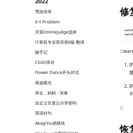
2022
修
莺姐语录
X-Y Problem
nets
开源OnlineJudge选择
nets
计算机专业英语第6版 翻译
:::
随手记
CSGO库存
Flower Dance开头对话
再诞曙光
幸会，妈妈 - 张春
自定义百度云分享密码
:::
英语好句
AkagiYui易模块
恢