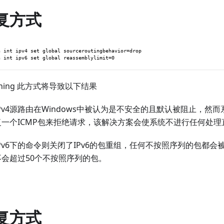
复方式
h int ipv4 set global sourceroutingbehavior=drop
h int ipv6 set global reassemblylimit=0
warning 此方式将导致以下结果
IPv4源路由在Windows中被认为是不安全的且默认被阻止，然
复一个ICMP包来拒绝请求，该解决方案会使系统不进行任何处理
IPv6下的命令则关闭了IPv6的包重组，任何不按照序列的包都
不会超过50个不按照序列的包。
复方式