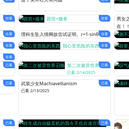
跟班×服务
男女
想看
想看
在！
理科生坠入情网故尝试证明。r=1-sinθ
在看
在看
我心里危险的东西
在看
在看
在看
第二次被异世界召唤
已看
已看
已看
2/14/2025
武装少女Machiavellianism
已看
已看
已看
2/13/2025
转生成自
已看
已看