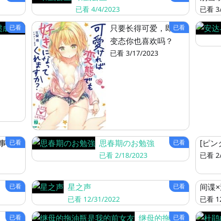
已看
4/4/2023
已看
3
关于邻家
只要长得可爱，即使是
已看
已看
的天使大
变态你也喜欢吗？
人不知不
已看
3/17/2023
觉把我惯
成了废人
这档子事
已看
3/26/2023
(1-
思春期のお勉強
[ピ
已看
已看
已看
2/18/2023
已看
2
星之声
间谍
已看
已看
已看
12/31/2022
已看
1
继母的拖油瓶
已看
已看