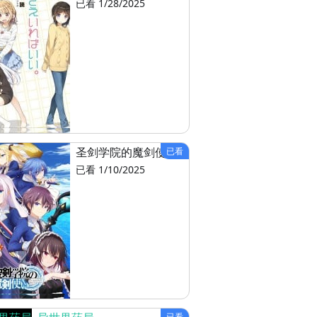
已看
1/28/2025
圣剑学院的魔剑使
已看
已看
1/10/2025
已看