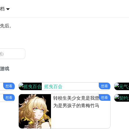
档
先后。
游戏
摇曳百合
想看
想看
转校生美少女竟是我曾经认
想看
想看
为是男孩子的青梅竹马