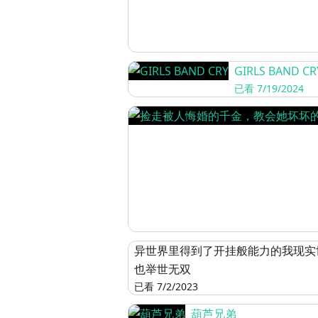
GIRLS BAND CR
已看
7/19/2024
异世界里得到了开挂般能力的我现实
也举世无双
已看
7/2/2023
葫芦兄弟