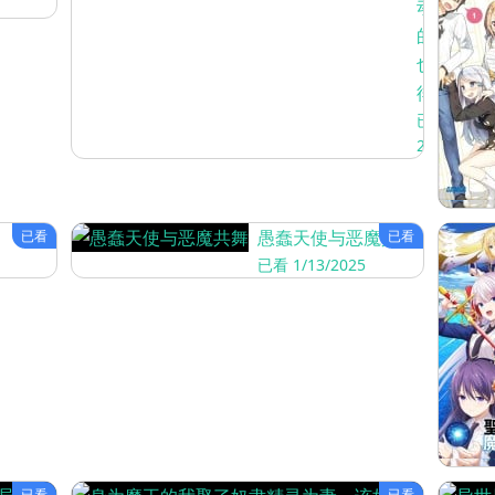
动贩卖机
的我今天
也在迷宫
徘徊
已看
2/13/2025
愚蠢天使与恶魔共舞
已看
已看
已看
1/13/2025
已看
已看